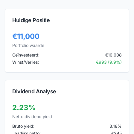
Huidige Positie
€
11,000
Portfolio waarde
Geïnvesteerd:
€
10,008
Winst/Verlies:
€
993
(
9.9
%)
Dividend Analyse
2.23
%
Netto dividend yield
Bruto yield:
3.18
%
Jaarlijks netto:
€
245