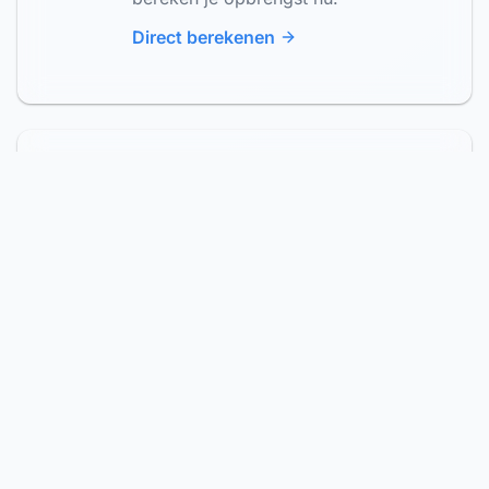
Direct berekenen
Hypotheek Berekenen
België
Bereken je maandlast, totale
kosten en maximale lening.
Inclusief registratierechten, notaris
& actuele rente 2026.
Direct berekenen