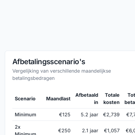
Afbetalingsscenario's
Vergelijking van verschillende maandelijkse
betalingsbedragen
Afbetaald
Totale
Tot
Scenario
Maandlast
in
kosten
beta
Minimum
€
125
5.2
jaar
€2,739
€7,
2x
€
250
2.1
jaar
€1,057
€6,
Minimum