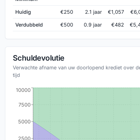
Huidig
€
250
2.1
jaar
€1,057
€6,
Verdubbeld
€
500
0.9
jaar
€482
€5,
Schuldevolutie
Verwachte afname van uw doorlopend krediet over d
tijd
10000
7500
5000
2500