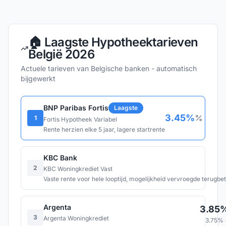
🏠 Laagste Hypotheektarieven
België 2026
Actuele tarieven van Belgische banken - automatisch
bijgewerkt
BNP Paribas Fortis
Laagste
3.45
%
1
Fortis Hypotheek Variabel
Rente herzien elke 5 jaar, lagere startrente
KBC Bank
2
KBC Woningkrediet Vast
Vaste rente voor hele looptijd, mogelijkheid vervroegde terugbet
Argenta
3.85
3
Argenta Woningkrediet
3.75
% 