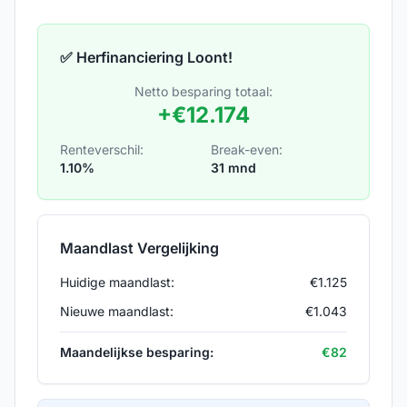
✅ Herfinanciering Loont!
Netto besparing totaal:
+
€
12.174
Renteverschil:
Break-even:
1.10
%
31
mnd
Maandlast Vergelijking
Huidige maandlast:
€
1.125
Nieuwe maandlast:
€
1.043
Maandelijkse besparing:
€
82