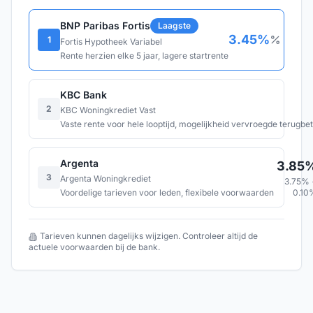
BNP Paribas Fortis
Laagste
3.45
%
1
Fortis Hypotheek Variabel
Rente herzien elke 5 jaar, lagere startrente
KBC Bank
2
KBC Woningkrediet Vast
Vaste rente voor hele looptijd, mogelijkheid vervroegde terugbet
Argenta
3.85
3
Argenta Woningkrediet
3.75
% 
Voordelige tarieven voor leden, flexibele voorwaarden
0.10
Tarieven kunnen dagelijks wijzigen. Controleer altijd de
actuele voorwaarden bij de bank.