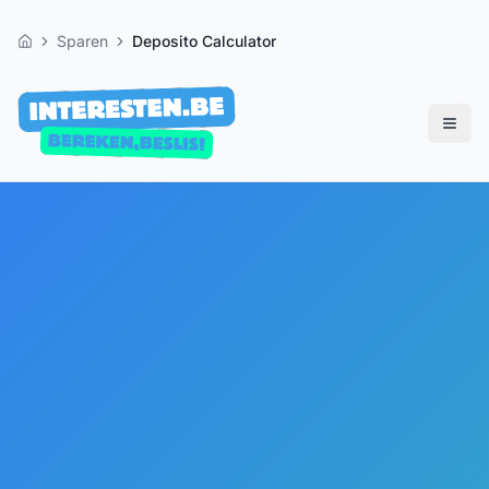
Sparen
Deposito Calculator
Home