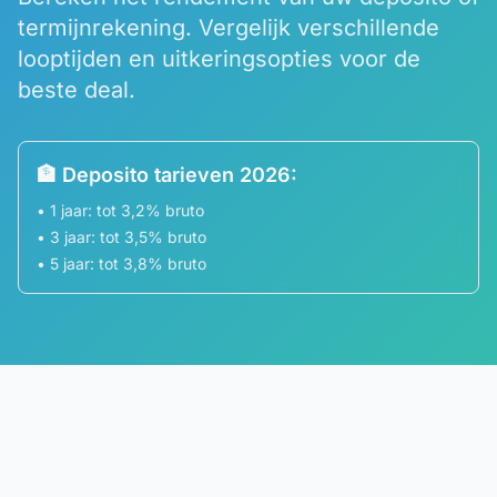
termijnrekening. Vergelijk verschillende
looptijden en uitkeringsopties voor de
beste deal.
🏦 Deposito tarieven 2026:
• 1 jaar: tot 3,2% bruto
• 3 jaar: tot 3,5% bruto
• 5 jaar: tot 3,8% bruto