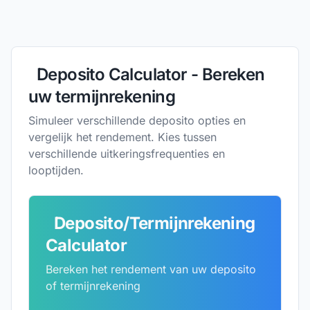
Deposito Calculator - Bereken
uw termijnrekening
Simuleer verschillende deposito opties en
vergelijk het rendement. Kies tussen
verschillende uitkeringsfrequenties en
looptijden.
Deposito/Termijnrekening
Calculator
Bereken het rendement van uw deposito
of termijnrekening