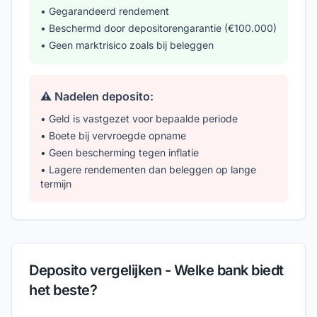
• Gegarandeerd rendement
• Beschermd door depositorengarantie (€100.000)
• Geen marktrisico zoals bij beleggen
⚠️ Nadelen deposito:
• Geld is vastgezet voor bepaalde periode
• Boete bij vervroegde opname
• Geen bescherming tegen inflatie
• Lagere rendementen dan beleggen op lange
termijn
Deposito vergelijken - Welke bank biedt
het beste?