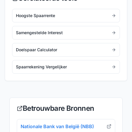
Hoogste Spaarrente
Samengestelde Interest
Doelspaar Calculator
Spaarrekening Vergelijker
Betrouwbare Bronnen
Nationale Bank van België (NBB)