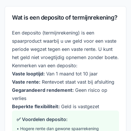
Wat is een deposito of termijnrekening?
Een deposito (termijnrekening) is een
spaarproduct waarbij u uw geld voor een vaste
periode wegzet tegen een vaste rente. U kunt
het geld niet vroegtijdig opnemen zonder boete.
Kenmerken van een deposito:
Vaste looptijd:
Van 1 maand tot 10 jaar
Vaste rente:
Rentevoet staat vast bij afsluiting
Gegarandeerd rendement:
Geen risico op
verlies
Beperkte flexibiliteit:
Geld is vastgezet
✅ Voordelen deposito:
• Hogere rente dan gewone spaarrekening