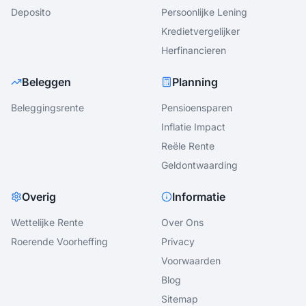
Deposito
Persoonlijke Lening
Kredietvergelijker
Herfinancieren
Beleggen
Planning
Beleggingsrente
Pensioensparen
Inflatie Impact
Reële Rente
Geldontwaarding
Overig
Informatie
Wettelijke Rente
Over Ons
Roerende Voorheffing
Privacy
Voorwaarden
Blog
Sitemap