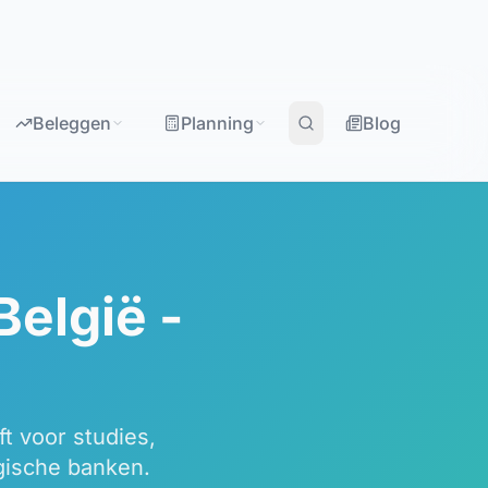
Beleggen
Planning
Blog
België -
t voor studies,
gische banken.