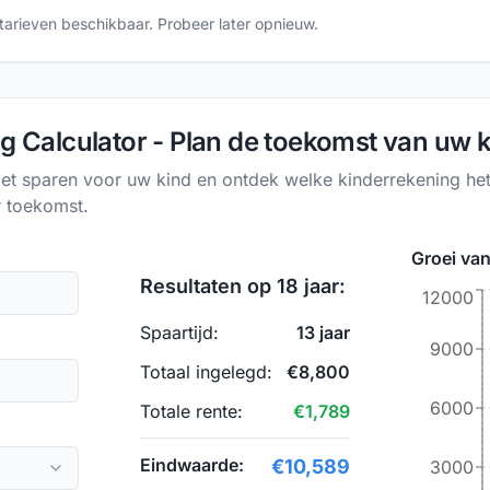
arieven beschikbaar. Probeer later opnieuw.
g Calculator - Plan de toekomst van uw 
et sparen voor uw kind en ontdek welke kinderrekening he
r toekomst.
Groei van
Resultaten op
18
jaar:
12000
Spaartijd:
13
jaar
9000
Totaal ingelegd:
€
8,800
6000
Totale rente:
€
1,789
Eindwaarde:
€
10,589
3000