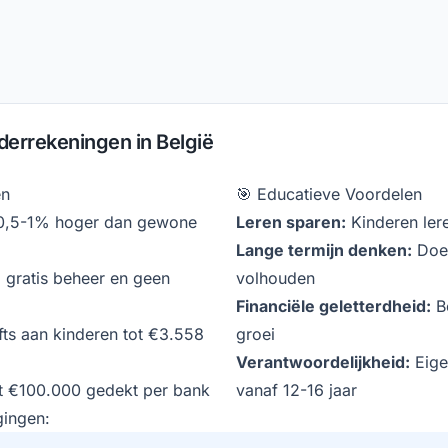
derrekeningen in België
en
🎯 Educatieve Voordelen
0,5-1% hoger dan gewone
Leren sparen:
Kinderen ler
Lange termijn denken:
Doel
 gratis beheer en geen
volhouden
Financiële geletterdheid:
Be
fts aan kinderen tot €3.558
groei
Verantwoordelijkheid:
Eige
 €100.000 gedekt per bank
vanaf 12-16 jaar
gingen: