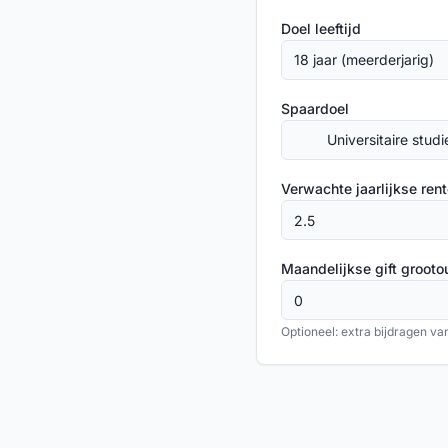
Doel leeftijd
18 jaar (meerderjarig)
Spaardoel
Universitaire studi
(€50.000)
Verwachte jaarlijkse ren
Maandelijkse gift grooto
Optioneel: extra bijdragen van