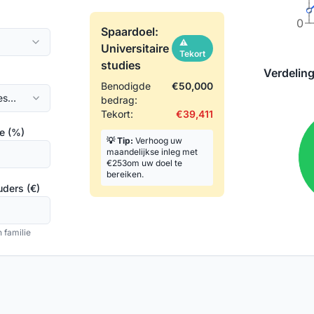
0
Spaardoel:
⚠️
Universitaire
Tekort
studies
Verdelin
Benodigde
€
50,000
es
bedrag:
Tekort:
€
39,411
te (%)
💡 Tip:
Verhoog uw
maandelijkse inleg met
€
253
om uw doel te
bereiken.
uders (€)
 familie