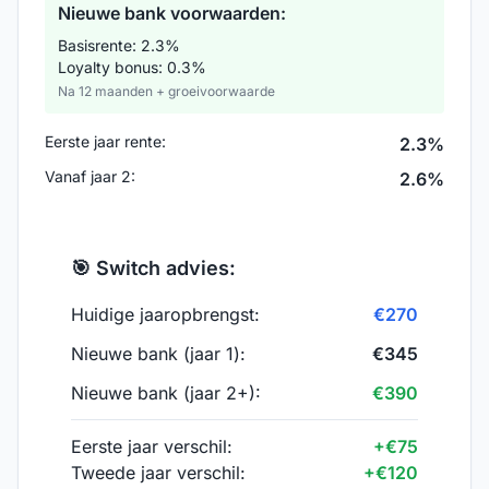
Nieuwe bank voorwaarden:
Basisrente:
2.3
%
Loyalty bonus:
0.3
%
Na 12 maanden + groeivoorwaarde
Eerste jaar rente:
2.3
%
Vanaf jaar 2:
2.6
%
🎯 Switch advies:
Huidige jaaropbrengst:
€
270
Nieuwe bank (jaar 1):
€
345
Nieuwe bank (jaar 2+):
€
390
Eerste jaar verschil:
+
€
75
Tweede jaar verschil:
+
€
120