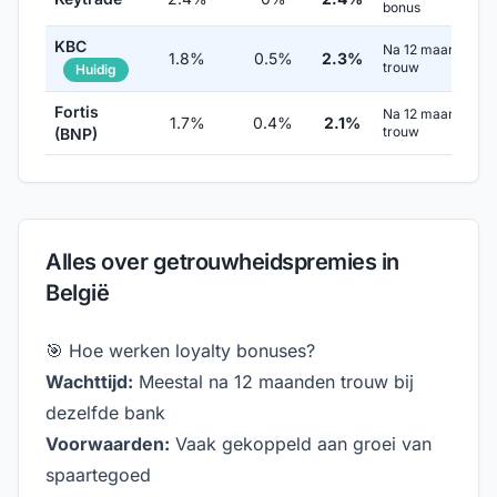
bonus
KBC
Na 12 maanden
1.8
%
0.5
%
2.3
%
trouw
Huidig
Fortis
Na 12 maanden
1.7
%
0.4
%
2.1
%
trouw
(BNP)
Alles over getrouwheidspremies in
België
🎯 Hoe werken loyalty bonuses?
Wachttijd:
Meestal na 12 maanden trouw bij
dezelfde bank
Voorwaarden:
Vaak gekoppeld aan groei van
spaartegoed