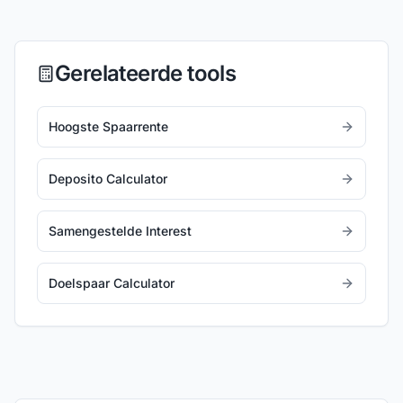
Gerelateerde tools
Hoogste Spaarrente
Deposito Calculator
Samengestelde Interest
Doelspaar Calculator