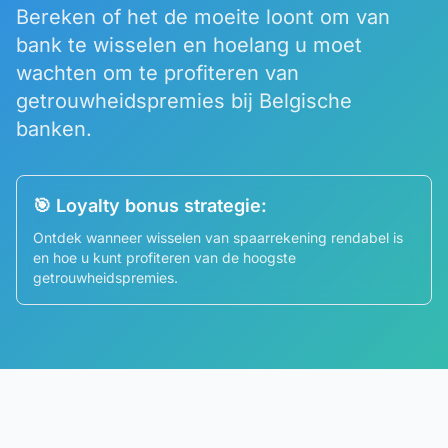
Bereken of het de moeite loont om van
bank te wisselen en hoelang u moet
wachten om te profiteren van
getrouwheidspremies bij Belgische
banken.
🎯 Loyalty bonus strategie:
Ontdek wanneer wisselen van spaarrekening rendabel is
en hoe u kunt profiteren van de hoogste
getrouwheidspremies.