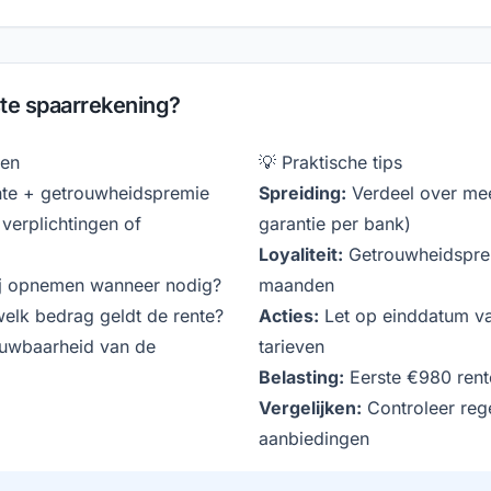
ste spaarrekening?
ren
💡 Praktische tips
nte + getrouwheidspremie
Spreiding:
Verdeel over me
 verplichtingen of
garantie per bank)
Loyaliteit:
Getrouwheidsprem
ij opnemen wanneer nodig?
maanden
elk bedrag geldt de rente?
Acties:
Let op einddatum v
uwbaarheid van de
tarieven
Belasting:
Eerste €980 rente
Vergelijken:
Controleer reg
aanbiedingen