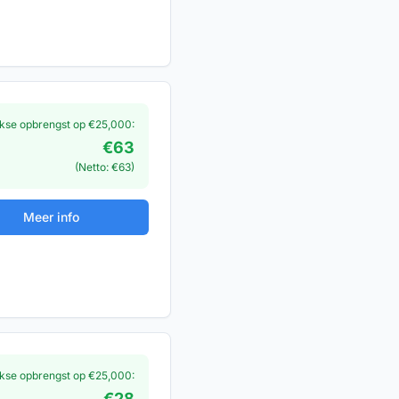
jkse opbrengst op €
25,000
:
€
63
(Netto: €
63
)
Meer info
jkse opbrengst op €
25,000
:
€
28