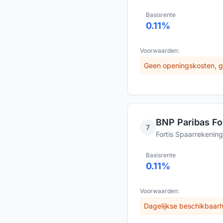
Basisrente
0.11
%
Voorwaarden:
Geen openingskosten, g
BNP Paribas For
7
Fortis Spaarrekening
Basisrente
0.11
%
Voorwaarden:
Dagelijkse beschikbaar