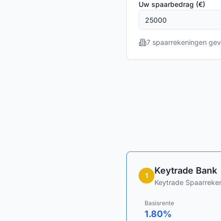
Uw spaarbedrag (€)
7
spaarrekeningen ge
Keytrade Bank
1
Keytrade Spaarreke
Basisrente
1.80
%