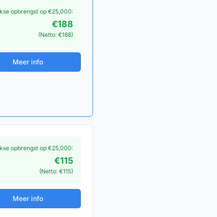
jkse opbrengst op €
25,000
:
€
188
(Netto: €
188
)
Meer info
jkse opbrengst op €
25,000
:
€
115
(Netto: €
115
)
Meer info