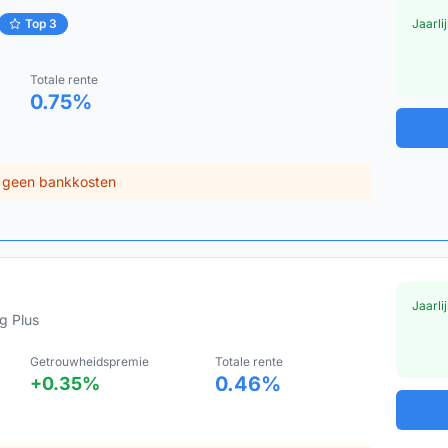
Top
3
Jaarli
Totale rente
0.75
%
r, geen bankkosten
Jaarli
g Plus
Getrouwheidspremie
Totale rente
0.46
%
+
0.35
%