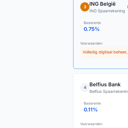
ING België
3
ING Spaarrekening
Basisrente
0.75
%
Voorwaarden:
Volledig digitaal behee
Belfius Bank
4
Belfius Spaarrekenin
Basisrente
0.11
%
Voorwaarden: