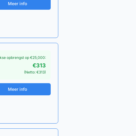
Meer info
jkse opbrengst op €
25,000
:
€
313
(Netto: €
313
)
Meer info