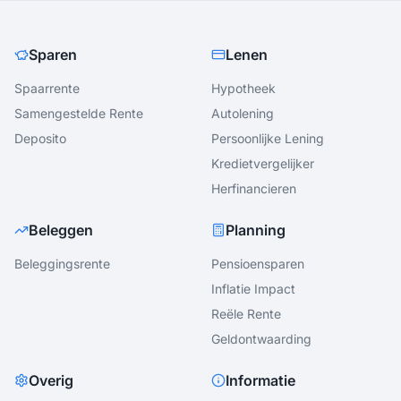
Sparen
Lenen
Spaarrente
Hypotheek
Samengestelde Rente
Autolening
Deposito
Persoonlijke Lening
Kredietvergelijker
Herfinancieren
Beleggen
Planning
Beleggingsrente
Pensioensparen
Inflatie Impact
Reële Rente
Geldontwaarding
Overig
Informatie