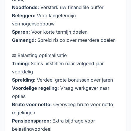
Noodfonds:
Versterk uw financiële buffer
Beleggen:
Voor langetermijn
vermogensopbouw
Sparen:
Voor korte termijn doelen
Gemengd:
Spreid risico over meerdere doelen
⚖️ Belasting optimalisatie
Timing:
Soms uitstellen naar volgend jaar
voordelig
Spreiding:
Verdeel grote bonussen over jaren
Voordelige regeling:
Vraag werkgever naar
opties
Bruto voor netto:
Overweeg bruto voor netto
regelingen
Pensioensparen:
Extra bijdrage voor
belastingvoordeel