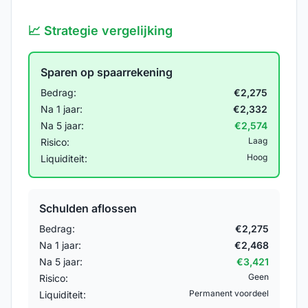
📈 Strategie vergelijking
Sparen op spaarrekening
Bedrag:
€
2,275
Na 1 jaar:
€
2,332
Na 5 jaar:
€
2,574
Laag
Risico:
Hoog
Liquiditeit:
Schulden aflossen
Bedrag:
€
2,275
Na 1 jaar:
€
2,468
Na 5 jaar:
€
3,421
Geen
Risico:
Permanent voordeel
Liquiditeit: