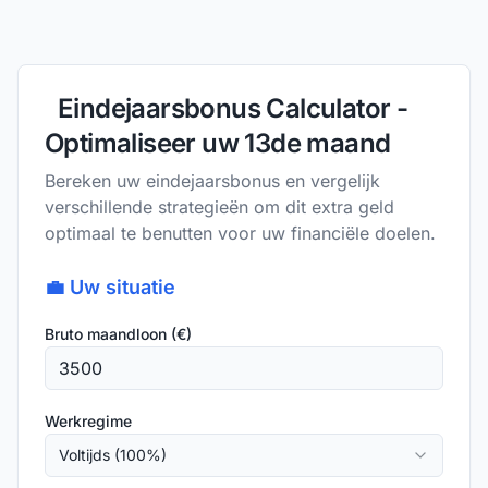
Eindejaarsbonus Calculator -
Optimaliseer uw 13de maand
Bereken uw eindejaarsbonus en vergelijk
verschillende strategieën om dit extra geld
optimaal te benutten voor uw financiële doelen.
💼 Uw situatie
Bruto maandloon (€)
Werkregime
Voltijds (100%)